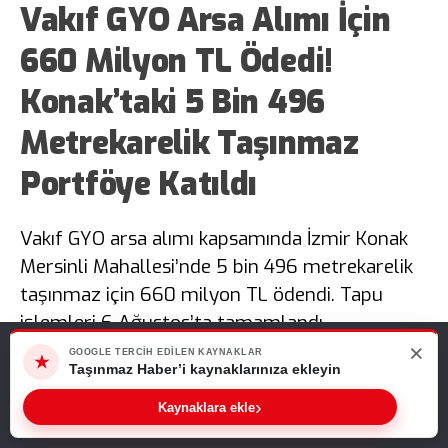
Vakıf GYO Arsa Alımı İçin
660 Milyon TL Ödedi!
Konak’taki 5 Bin 496
Metrekarelik Taşınmaz
Portföye Katıldı
Vakıf GYO arsa alımı kapsamında İzmir Konak
Mersinli Mahallesi’nde 5 bin 496 metrekarelik
taşınmaz için 660 milyon TL ödendi. Tapu
işlemleri 6 Ağustos’ta tamamlandı.
×
Web sitemizde size en iyi deneyimi sunabilmemiz için çerezleri
GOOGLE TERCIH EDILEN KAYNAKLAR
★
kullanıyoruz. Bu siteyi kullanmaya devam ederseniz, bunu kabul
Taşınmaz Haber’i kaynaklarınıza ekleyin
Fulya GÜRBÜZ
TÜM YAZILARI
ettiğinizi varsayarız.
›
Kaynaklara ekle
Tamam
Giriş: 08-08-2026 20:36
İhaleler