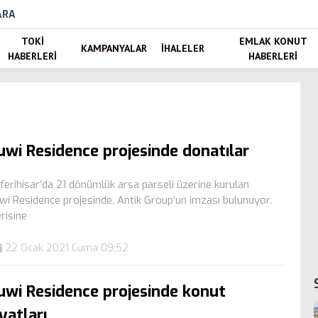
ARA
TOKI
EMLAK KONUT
KAMPANYALAR
İHALELER
HABERLERI
HABERLERI
uwi Residence projesinde donatılar
ferihisar’da 21 dönümlük arsa parseli üzerine kurulan
wi Residence projesinde, Antik Group’un imzası bulunuyor.
erisine
22 Ocak 2021 Cuma 09:52
uwi Residence projesinde konut
iyatları