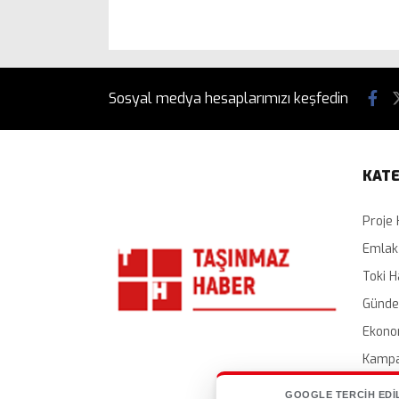
Sosyal medya hesaplarımızı keşfedin
KATE
Proje 
Emlak
Toki H
Günd
Ekono
Kampa
İhalel
GOOGLE TERCIH EDI