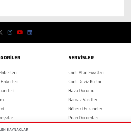
GORİLER
SERVİSLER
Haberleri
Canlı Altın Fiyatları
 Haberleri
Canlı Döviz Kurları
aberleri
Hava Durumu
em
Namaz Vakitleri
mi
Nöbetçi Eczaneler
nyalar
Puan Durumları
er
Etkinlik Takvimi
LEN KAYNAKLAR