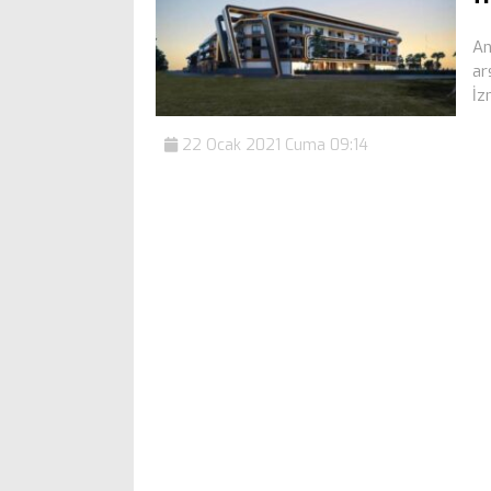
An
ar
İz
22 Ocak 2021 Cuma 09:14