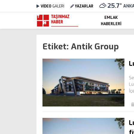
25.7
°
ANK
VİDEO
GALERİ
YAZARLAR
EMLAK
HABERLERI
Etiket:
Antik Group
L
Se
Lu
İç
L
f