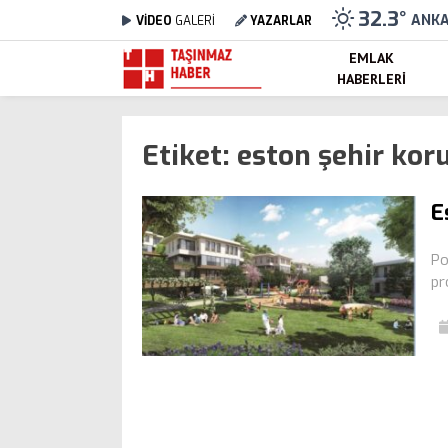
32.3
°
ANK
VİDEO
GALERİ
YAZARLAR
EMLAK
HABERLERI
Etiket:
eston şehir kor
E
Po
pr