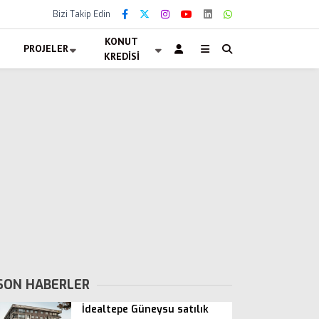
Bizi Takip Edin
KONUT
PROJELER
KREDISI
SON HABERLER
İdealtepe Güneysu satılık