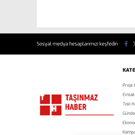
Sosyal medya hesaplarımızı keşfedin
KATE
Proje 
Emlak
Toki H
Günd
Ekono
Kampa