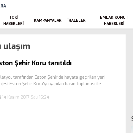
ARA
TOKI
EMLAK KONUT
KAMPANYALAR
İHALELER
HABERLERI
HABERLERI
u ulaşım
ston Şehir Koru tanıtıldı
latyol tarafından Eston Şehir’de hayata geçirilen yeni
ojesi Eston Şehir Koru’yu yapılan basın toplantısı ile
14 Kasım 2017 Salı 16:24