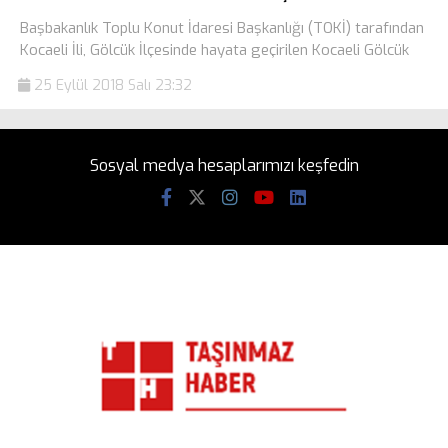
Başbakanlık Toplu Konut İdaresi Başkanlığı (TOKİ) tarafından
Kocaeli İli, Gölcük İlçesinde hayata geçirilen Kocaeli Gölcük
25 Eylül 2018 Salı 23:32
Sosyal medya hesaplarımızı keşfedin