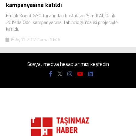
kampanyasına katıldı
Emlak Konut GYO tarafından başlatılan ‘Şimdi Al, Ocak
2019’da Öde’ kampanyasına Tahincioğlu’da iki projesiyle
katıldı.
15 Eylül 2017 Cuma 10:46
Sosyal medya hesaplarımızı keşfedin