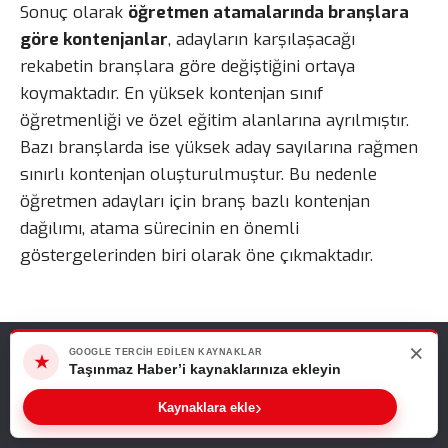
Sonuç olarak
öğretmen atamalarında branşlara
göre kontenjanlar
, adayların karşılaşacağı
rekabetin branşlara göre değiştiğini ortaya
koymaktadır. En yüksek kontenjan sınıf
öğretmenliği ve özel eğitim alanlarına ayrılmıştır.
Bazı branşlarda ise yüksek aday sayılarına rağmen
sınırlı kontenjan oluşturulmuştur. Bu nedenle
öğretmen adayları için branş bazlı kontenjan
dağılımı, atama sürecinin en önemli
göstergelerinden biri olarak öne çıkmaktadır.
×
Web sitemizde size en iyi deneyimi sunabilmemiz için çerezleri
GOOGLE TERCIH EDILEN KAYNAKLAR
★
kullanıyoruz. Bu siteyi kullanmaya devam ederseniz, bunu kabul
Taşınmaz Haber’i kaynaklarınıza ekleyin
ettiğinizi varsayarız.
›
Kaynaklara ekle
Tamam