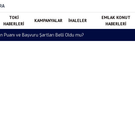
RA
TOKI
EMLAK KONUT
KAMPANYALAR
İHALELER
HABERLERI
HABERLERI
ıyor! Başvuru Süreci Eylül Ayında Başlayacak