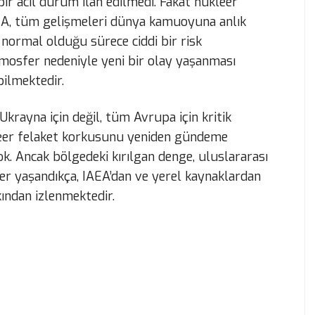
ir acil durum ilan edilmedi. Fakat nükleer
AEA, tüm gelişmeleri dünya kamuoyuna anlık
normal olduğu sürece ciddi bir risk
mosfer nedeniyle yeni bir olay yaşanması
bilmektedir.
Ukrayna için değil, tüm Avrupa için kritik
leer felaket korkusunu yeniden gündeme
ok. Ancak bölgedeki kırılgan denge, uluslararası
er yaşandıkça, IAEA’dan ve yerel kaynaklardan
ından izlenmektedir.