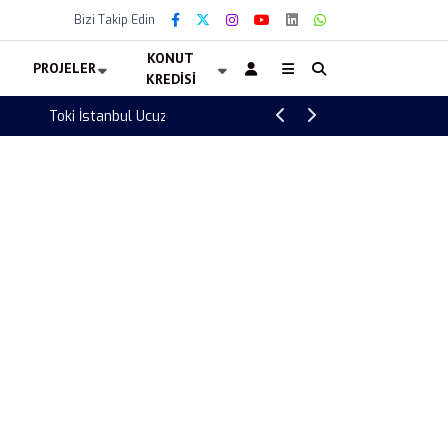
Bizi Takip Edin
KONUT
PROJELER
KREDISI
JTI Sigara Fiyatlarına Zam Geldi! Winston