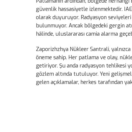
Patlamanın ardından, bölgede herhangi b
güvenlik hassasiyetle izlenmektedir. I
olarak duyuruyor. Radyasyon seviyeleri 
bulunmuyor. Ancak bölgedeki gergin at
hâlinde, uluslararası camia alarma geçe
Zaporizhzhya Nükleer Santrali, yalnızca 
öneme sahip. Her patlama ve olay, nük
getiriyor. Şu anda radyasyon tehlikesi y
gözlem altında tutuluyor. Yeni gelişmel
gelen açıklamalar, herkes tarafından yak