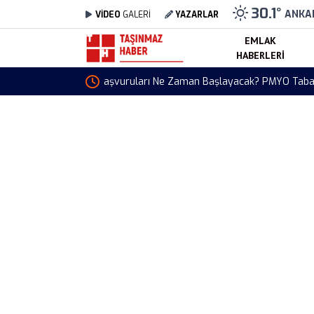
30.1
°
ANKA
VİDEO
GALERİ
YAZARLAR
EMLAK
HABERLERI
Toki İstanbul Ucuz Kiralık Konut Projesi Başl