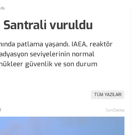
ldu
 Santrali vuruldu
nında patlama yaşandı. IAEA, reaktör
radyasyon seviyelerinin normal
i nükleer güvenlik ve son durum
TÜM YAZILARI
3
SonDakika