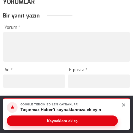
YORUMLAR
Bir yanıt yazın
Yorum
*
Ad
*
E-posta
*
×
Web sitemizde size en iyi deneyimi sunabilmemiz için çerezleri
GOOGLE TERCIH EDILEN KAYNAKLAR
★
kullanıyoruz. Bu siteyi kullanmaya devam ederseniz, bunu kabul
Taşınmaz Haber’i kaynaklarınıza ekleyin
ettiğinizi varsayarız.
›
Kaynaklara ekle
Tamam