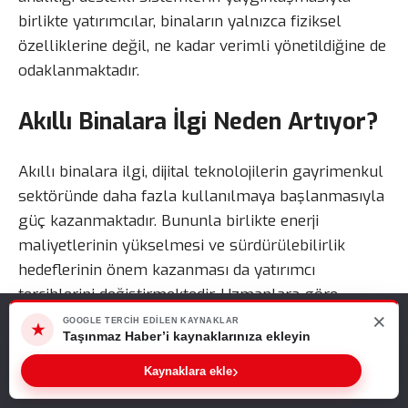
birlikte yatırımcılar, binaların yalnızca fiziksel
özelliklerine değil, ne kadar verimli yönetildiğine de
odaklanmaktadır.
Akıllı Binalara İlgi Neden Artıyor?
Akıllı binalara ilgi, dijital teknolojilerin gayrimenkul
sektöründe daha fazla kullanılmaya başlanmasıyla
güç kazanmaktadır. Bununla birlikte enerji
maliyetlerinin yükselmesi ve sürdürülebilirlik
hedeflerinin önem kazanması da yatırımcı
tercihlerini değiştirmektedir. Uzmanlara göre
×
modern yapılarda yalnızca estetik ve konum yeterli
Web sitemizde size en iyi deneyimi sunabilmemiz için çerezleri
GOOGLE TERCIH EDILEN KAYNAKLAR
★
kullanıyoruz. Bu siteyi kullanmaya devam ederseniz, bunu kabul
Taşınmaz Haber’i kaynaklarınıza ekleyin
görülmemektedir. Ayrıca enerji yönetimi, dijital
ettiğinizi varsayarız.
kontrol sistemleri ve operasyonel verimlilik de
›
Kaynaklara ekle
Tamam
yatırım kararlarını doğrudan etkilemektedir.