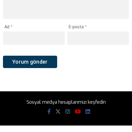
Ad
*
E-posta
*
Sosyal medya hesaplarımızı keşfedin