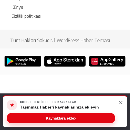
Künye
Gizlilik politikası
Tüm Hakları Saklıdır. |
WordPress Haber Teması
×
Web sitemizde size en iyi deneyimi sunabilmemiz için çerezleri
GOOGLE TERCIH EDILEN KAYNAKLAR
★
kullanıyoruz. Bu siteyi kullanmaya devam ederseniz, bunu kabul
Taşınmaz Haber’i kaynaklarınıza ekleyin
ettiğinizi varsayarız.
›
Kaynaklara ekle
Tamam