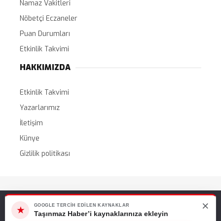
Namaz Vakitleri
Nöbetçi Eczaneler
Puan Durumları
Etkinlik Takvimi
HAKKIMIZDA
Etkinlik Takvimi
Yazarlarımız
İletişim
Künye
Gizlilik politikası
Tüm Hakları Saklıdır. |
WordPress Haber Teması
×
Web sitemizde size en iyi deneyimi sunabilmemiz için çerezleri
GOOGLE TERCIH EDILEN KAYNAKLAR
★
kullanıyoruz. Bu siteyi kullanmaya devam ederseniz, bunu kabul
Taşınmaz Haber’i kaynaklarınıza ekleyin