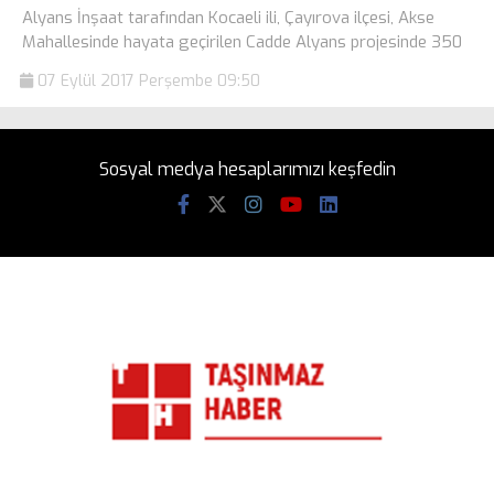
Alyans İnşaat tarafından Kocaeli ili, Çayırova ilçesi, Akse
Mahallesinde hayata geçirilen Cadde Alyans projesinde 350
07 Eylül 2017 Perşembe 09:50
Sosyal medya hesaplarımızı keşfedin