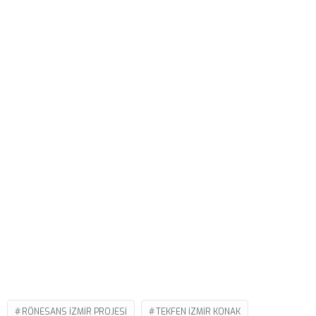
RÖNESANS IZMIR PROJESI
TEKFEN IZMIR KONAK