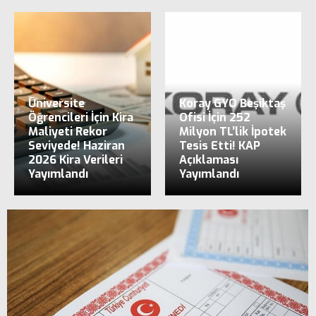
Üniversite
Koray GYO Beşiktaş
Öğrencileri İçin Kira
Ofisi İçin 252
Maliyeti Rekor
Milyon TL’lik İpotek
Seviyede! Haziran
Tesis Etti! KAP
2026 Kira Verileri
Açıklaması
Yayımlandı
Yayımlandı