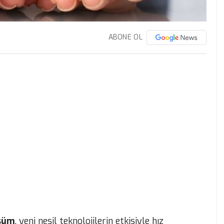
ABONE OL
üşüm
, yeni nesil teknolojilerin etkisiyle hız