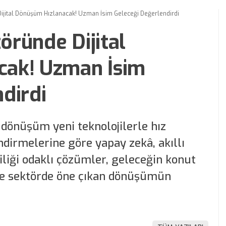
ijital Dönüşüm Hızlanacak! Uzman İsim Geleceği Değerlendirdi
ründe Dijital
cak! Uzman İsim
dirdi
 dönüşüm yeni teknolojilerle hız
irmelerine göre yapay zekâ, akıllı
liliği odaklı çözümler, geleceğin konut
şte sektörde öne çıkan dönüşümün