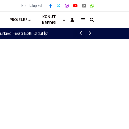
Bizi Takip Edin
KONUT
PROJELER
KREDISI
Muğla’da Elektronik Denetleme Sistemi (ED