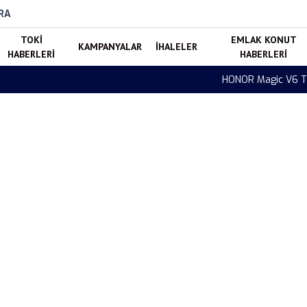
RA
TOKI
EMLAK KONUT
KAMPANYALAR
İHALELER
HABERLERI
HABERLERI
Özellikleri ve Satış Fiyatı