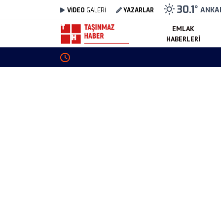
30.1
°
ANKA
VİDEO
GALERİ
YAZARLAR
EMLAK
HABERLERI
HONOR Magic V6 Türkiye Fiyatı Belli Oldu! İşte 