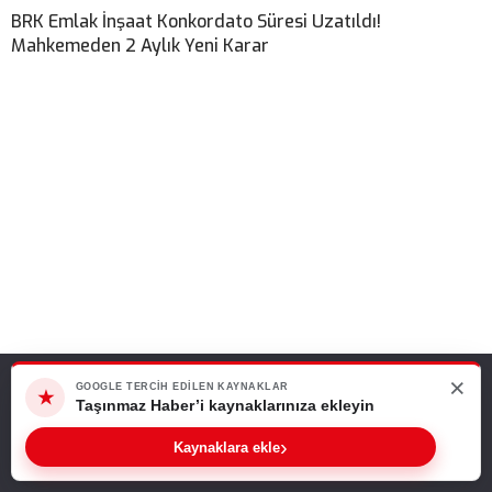
BRK Emlak İnşaat Konkordato Süresi Uzatıldı!
Mahkemeden 2 Aylık Yeni Karar
×
Web sitemizde size en iyi deneyimi sunabilmemiz için çerezleri
GOOGLE TERCIH EDILEN KAYNAKLAR
★
kullanıyoruz. Bu siteyi kullanmaya devam ederseniz, bunu kabul
Taşınmaz Haber’i kaynaklarınıza ekleyin
ettiğinizi varsayarız.
›
Kaynaklara ekle
Tamam