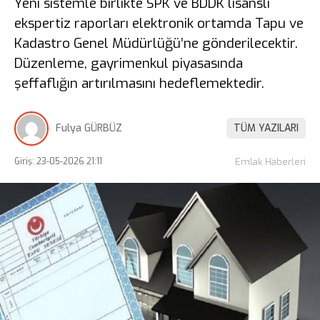
Yeni sistemle birlikte SPK ve BDDK lisanslı
ekspertiz raporları elektronik ortamda Tapu ve
Kadastro Genel Müdürlüğü’ne gönderilecektir.
Düzenleme, gayrimenkul piyasasında
şeffaflığın artırılmasını hedeflemektedir.
Fulya GÜRBÜZ
TÜM YAZILARI
Giriş: 23-05-2026 21:11
Emlak Haberleri