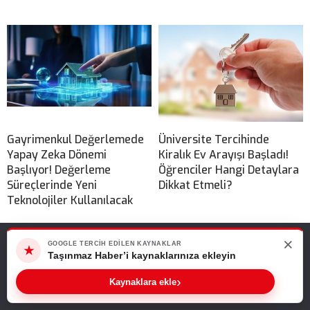
Gayrimenkul Değerlemede
Üniversite Tercihinde
Yapay Zeka Dönemi
Kiralık Ev Arayışı Başladı!
Başlıyor! Değerleme
Öğrenciler Hangi Detaylara
Süreçlerinde Yeni
Dikkat Etmeli?
Teknolojiler Kullanılacak
×
Web sitemizde size en iyi deneyimi sunabilmemiz için çerezleri
GOOGLE TERCIH EDILEN KAYNAKLAR
★
kullanıyoruz. Bu siteyi kullanmaya devam ederseniz, bunu kabul
Taşınmaz Haber’i kaynaklarınıza ekleyin
ettiğinizi varsayarız.
›
Kaynaklara ekle
Tamam