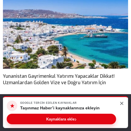
Yunanistan Gayrimenkul Yatırımı Yapacaklar Dikkat!
Uzmanlardan Golden Vize ve Doğru Yatırım İçin
×
Web sitemizde size en iyi deneyimi sunabilmemiz için çerezleri
GOOGLE TERCIH EDILEN KAYNAKLAR
★
kullanıyoruz. Bu siteyi kullanmaya devam ederseniz, bunu kabul
Taşınmaz Haber’i kaynaklarınıza ekleyin
ettiğinizi varsayarız.
›
Sıradaki Haber
Kaynaklara ekle
Tamam
Akıllı Binalara İlgi Artıyor! Yatırımcıların Gayrimenkul Tercihleri Değişiyor