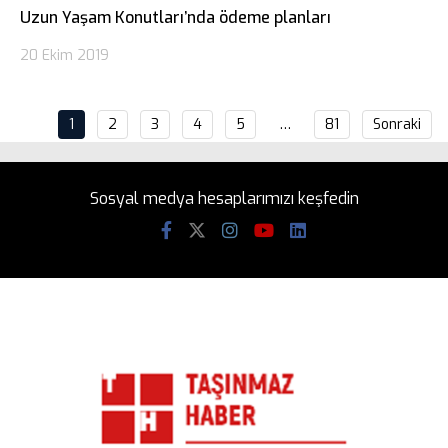
Uzun Yaşam Konutları’nda ödeme planları
20 Ekim 2019
1
2
3
4
5
…
81
Sonraki
Sosyal medya hesaplarımızı keşfedin